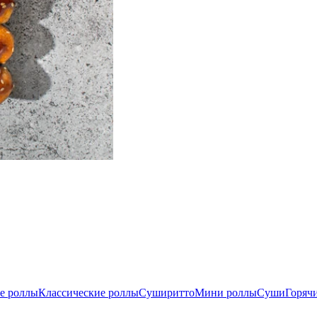
е роллы
Классические роллы
Суширитто
Мини роллы
Суши
Горяч