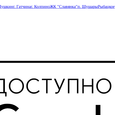
 Пушкин
г. Гатчина
г. Колпино
ЖК "Славянка"
п. Шушары
Рыбацкое