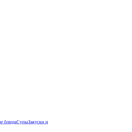
ие блюда
Супы
Закуски и