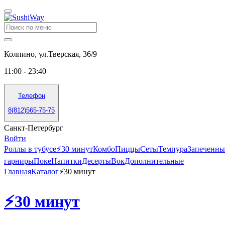
Колпино, ул.Тверская, 36/9
11:00 - 23:40
Телефон
8(812)565-75-75
Санкт-Петербург
Войти
Роллы в тубусе
⚡️30 минут
Комбо
Пиццы
Сеты
Темпура
Запеченны
гарниры
Поке
Напитки
Десерты
Вок
Дополнительные
Главная
Каталог
⚡️30 минут
⚡️30 минут