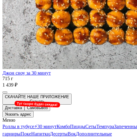
Джон сноу за 30 минут
715 г
1 439 ₽
СКАЧАЙТЕ НАШЕ ПРИЛОЖЕНИЕ
Скачать
Тут скоро будет скидка!
Доставка
Самовывоз
Указать адрес
Меню
Роллы в тубусе
⚡️30 минут
Комбо
Пиццы
Сеты
Темпура
Запеченны
гарниры
Поке
Напитки
Десерты
Вок
Дополнительные