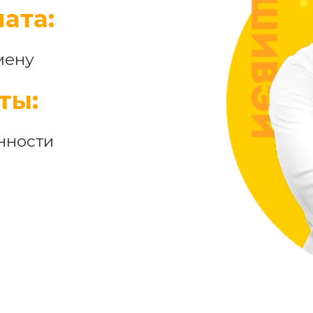
ата:
мену
ты:
нности