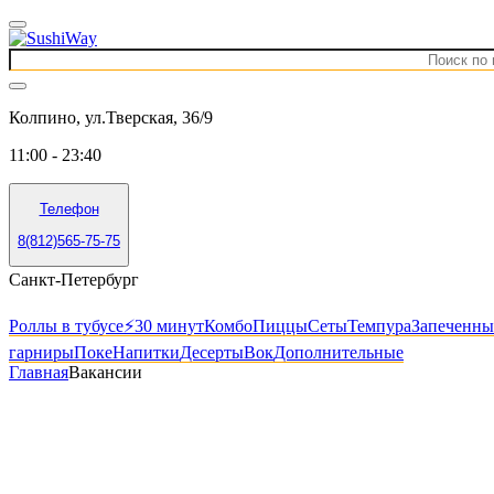
Колпино, ул.Тверская, 36/9
11:00 - 23:40
Телефон
8(812)565-75-75
Санкт-Петербург
Роллы в тубусе
⚡️30 минут
Комбо
Пиццы
Сеты
Темпура
Запеченны
гарниры
Поке
Напитки
Десерты
Вок
Дополнительные
Главная
Вакансии