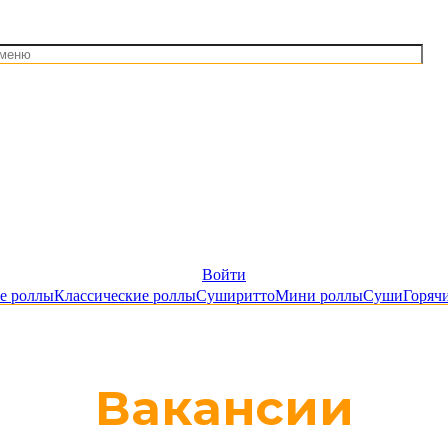
Войти
е роллы
Классические роллы
Суширитто
Мини роллы
Суши
Горяч
Вакансии