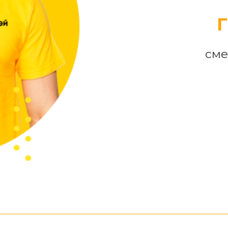
Г
сме