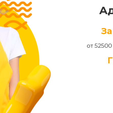
А
За
от 52500
Г