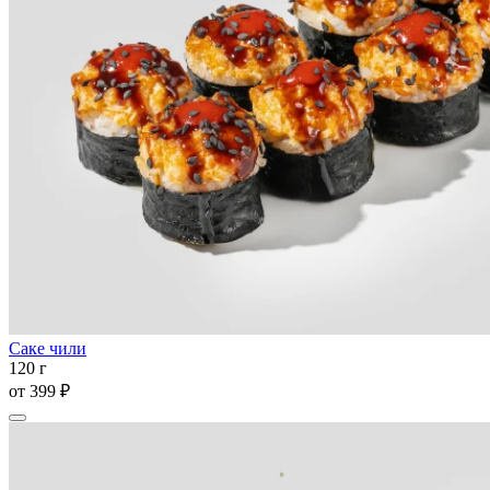
Саке чили
120 г
от
399 ₽