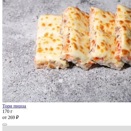
Тори пицца
170 г
от
269 ₽