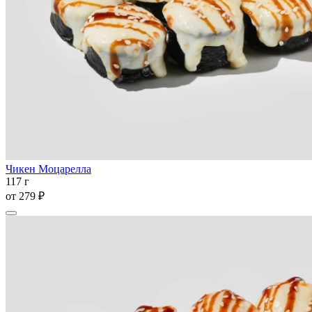
Чикен Моцарелла
117 г
от
279 ₽