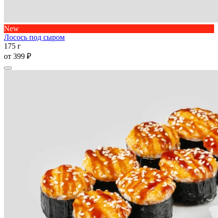
New
Лосось под сыром
175 г
от
399 ₽