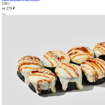
156 г
от
279 ₽