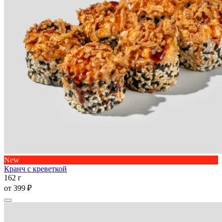
New
Кранч с креветкой
162 г
от
399 ₽