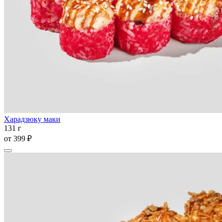
Харадзюку маки
131 г
от
399 ₽