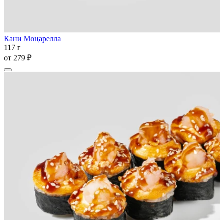
Кани Моцарелла
117 г
от
279 ₽