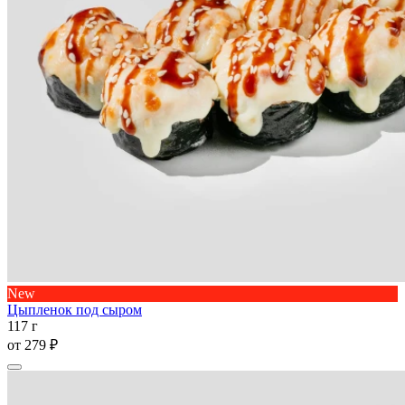
New
Цыпленок под сыром
117 г
от
279 ₽