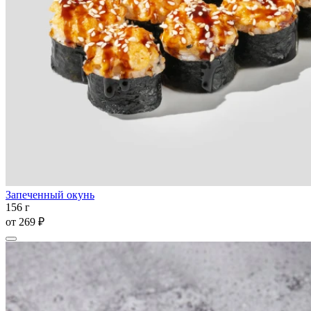
Запеченный окунь
156 г
от
269 ₽