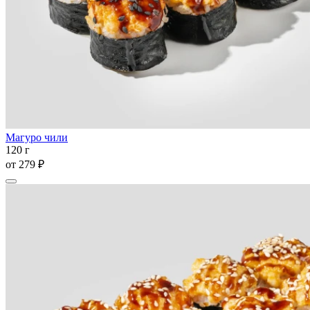
Магуро чили
120 г
от
279 ₽