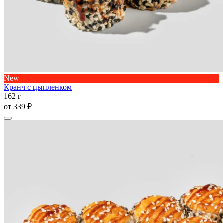
New
Кранч с цыпленком
162 г
от
339 ₽