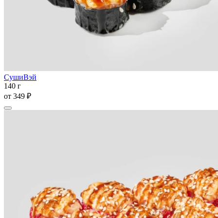
СушиВэй
140 г
от
349 ₽