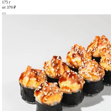
175 г
от
379 ₽