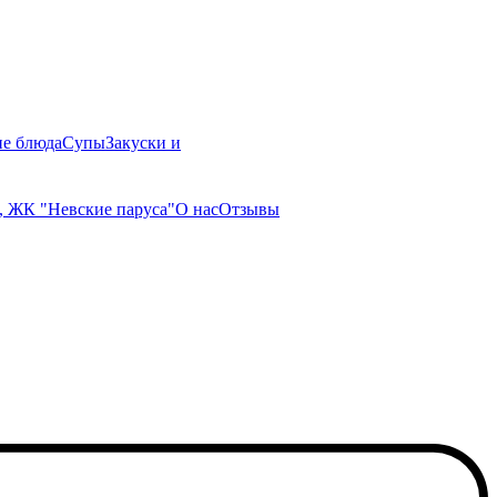
ие блюда
Супы
Закуски и
, ЖК "Невские паруса"
О нас
Отзывы