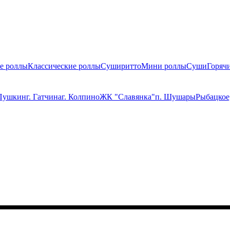
е роллы
Классические роллы
Суширитто
Мини роллы
Суши
Горяч
 Пушкин
г. Гатчина
г. Колпино
ЖК "Славянка"
п. Шушары
Рыбацкое