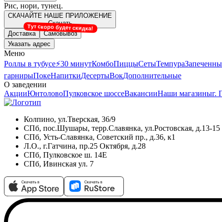
Рис, нори, тунец.
СКАЧАЙТЕ НАШЕ ПРИЛОЖЕНИЕ
Скачать
Тут скоро будет скидка!
Доставка
Самовывоз
Указать адрес
Меню
Роллы в тубусе
⚡️30 минут
Комбо
Пиццы
Сеты
Темпура
Запеченны
гарниры
Поке
Напитки
Десерты
Вок
Дополнительные
О заведении
Акции
Юнтолово
Пулковское шоссе
Вакансии
Наши магазины
г.
Колпино, ул.Тверская, 36/9
СПб, пос.Шушары, терр.Славянка, ул.Ростовская, д.13-15
СПб, Усть-Славянка, Советский пр., д.36, к1
Л.О., г.Гатчина, пр.25 Октября, д.28
СПб, Пулковское ш. 14Е
СПб, Ивинская ул. 7