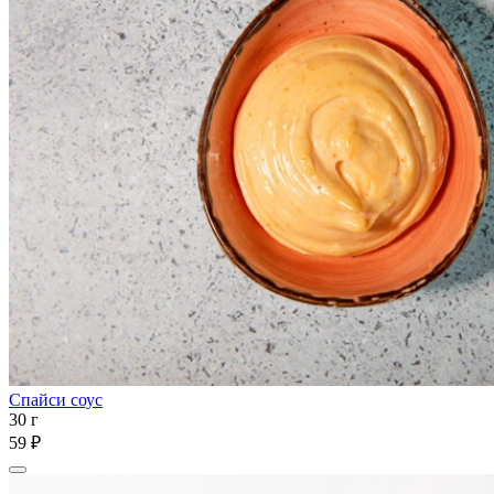
Спайси соус
30 г
59 ₽