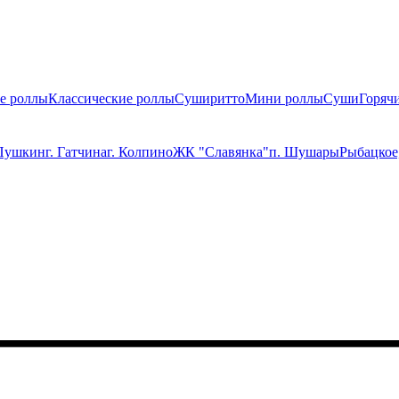
е роллы
Классические роллы
Суширитто
Мини роллы
Суши
Горяч
 Пушкин
г. Гатчина
г. Колпино
ЖК "Славянка"
п. Шушары
Рыбацкое