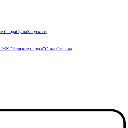
ие блюда
Супы
Закуски и
, ЖК "Невские паруса"
О нас
Отзывы