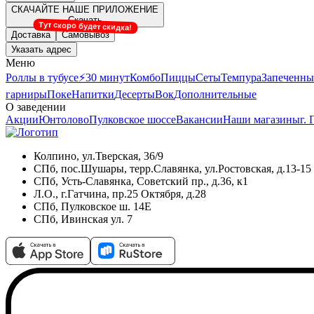
СКАЧАЙТЕ НАШЕ ПРИЛОЖЕНИЕ
Скачать
Тут скоро будет скидка!
Доставка
Самовывоз
Указать адрес
Меню
Роллы в тубусе
⚡️30 минут
Комбо
Пиццы
Сеты
Темпура
Запеченны
гарниры
Поке
Напитки
Десерты
Вок
Дополнительные
О заведении
Акции
Юнтолово
Пулковское шоссе
Вакансии
Наши магазины
г.
Колпино, ул.Тверская, 36/9
СПб, пос.Шушары, терр.Славянка, ул.Ростовская, д.13-15
СПб, Усть-Славянка, Советский пр., д.36, к1
Л.О., г.Гатчина, пр.25 Октября, д.28
СПб, Пулковское ш. 14Е
СПб, Ивинская ул. 7