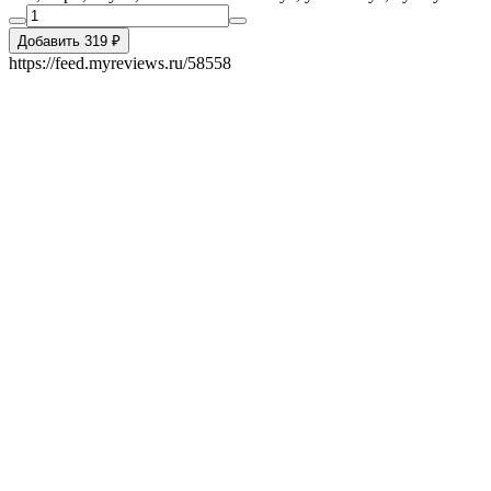
Добавить 319 ₽
https://feed.myreviews.ru/58558